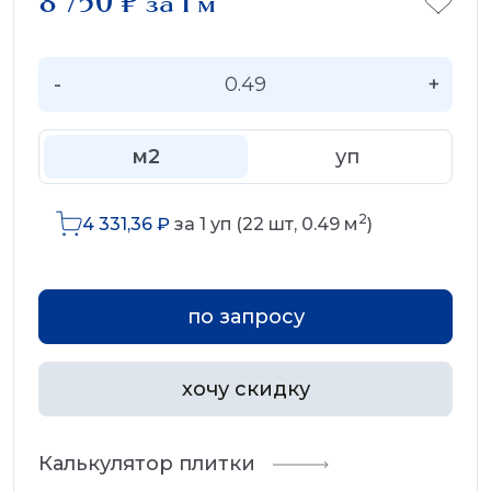
8 750
₽
за 1 м
-
+
м2
уп
2
4 331,36
₽
за
1
уп (
22
шт,
0.49
м
)
по запросу
хочу скидку
Калькулятор плитки