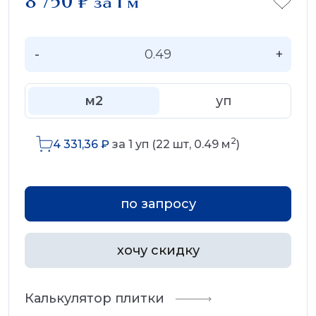
8 750
₽
за 1 м
-
+
м2
уп
2
4 331,36
₽
за
1
уп (
22
шт,
0.49
м
)
по запросу
хочу скидку
Калькулятор плитки