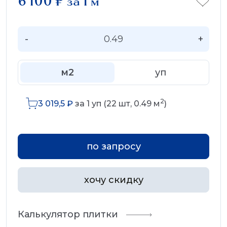
6 100
₽
за 1 м
-
+
м2
уп
2
3 019,5
₽
за
1
уп (
22
шт,
0.49
м
)
по запросу
хочу скидку
Калькулятор плитки