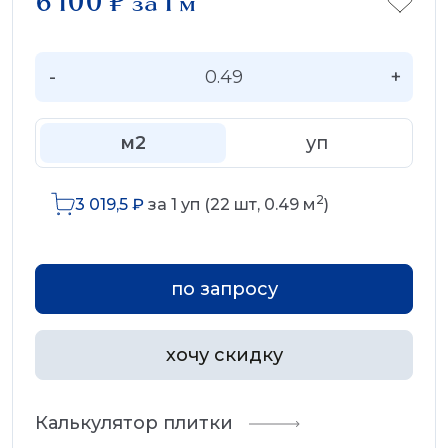
6 100
₽
за 1 м
-
+
м2
уп
2
3 019,5
₽
за
1
уп (
22
шт,
0.49
м
)
по запросу
хочу скидку
Калькулятор плитки