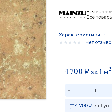
Вся колле
Все товар
Характеристики
Нет отзыво
2
4 700
₽
за 1 м
-
4 700
₽
за
1
уп (