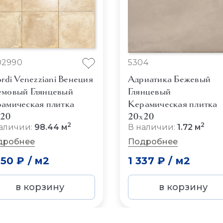
02990
5304
ordi Venezziani Венеция
Адриатика Бежевый
мовый Глянцевый
Глянцевый
амическая плитка
Керамическая плитка
x20
20x20
2
2
аличии:
98.44 м
В наличии:
1.72 м
дробнее
Подробнее
950 ₽
/
м2
1 337 ₽
/
м2
в корзину
в корзину