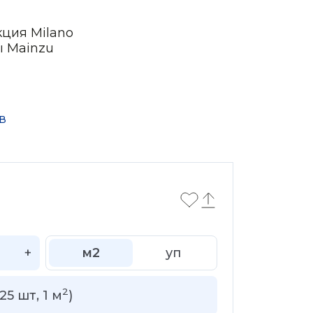
кция Milano
ы Mainzu
в
+
м2
уп
2
25
шт,
1
м
)