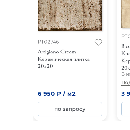
PT
PT02746
Ric
Artigiano Cream
Кре
Керамическая плитка
Кер
20x20
20
В н
По
6 950 ₽
/
м2
3 
по запросу