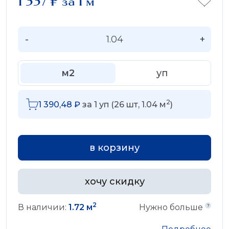
1 337
₽
за 1 м
-
+
м2
уп
2
1 390,48
₽
за
1
уп (
26
шт,
1.04
м
)
в корзину
хочу скидку
2
В наличии:
1.72 м
Нужно больше