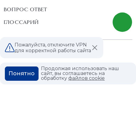
ВОПРОС ОТВЕТ
ГЛОССАРИЙ
Пожалуйста, отключите VPN
Политика конфиденциальности
для корректной работы сайта
Политика использования cookies
Продолжая использовать наш
Понятно
сайт, вы соглашаетесь на
обработку
файлов cookie
© 2026,
Мастердом
shop@masterdom.ru
ООО "АРТДЕКОРИУМ", ИНН: 9728136130, КПП: 772801001, ОГРН:
1247700460260, 117335, Город Москва, вн.тер. г. Муниципальный
Округ Черемушки, пр-кт Нахимовский, дом 59А