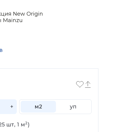
кция New Origin
ы Mainzu
в
+
м2
уп
2
25
шт,
1
м
)