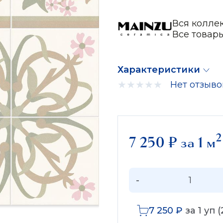
Вся колле
Все товар
Характеристики
Нет отзыво
2
7 250
₽
за 1 м
-
7 250
₽
за
1
уп (