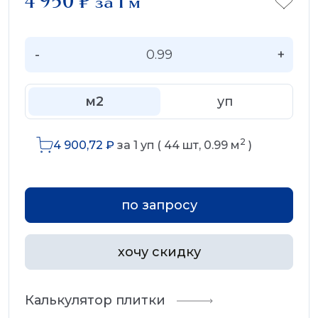
4 950
₽
за 1 м
-
+
м2
уп
2
4 900,72
₽
за
1
уп (
44
шт,
0.99
м
)
по запросу
хочу скидку
Калькулятор плитки