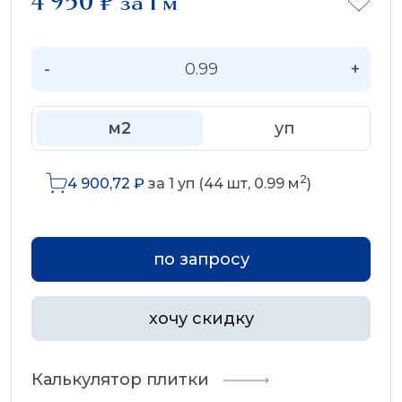
4 950
₽
за 1 м
-
+
м2
уп
2
4 900,72
₽
за
1
уп (
44
шт,
0.99
м
)
по запросу
хочу скидку
Калькулятор плитки