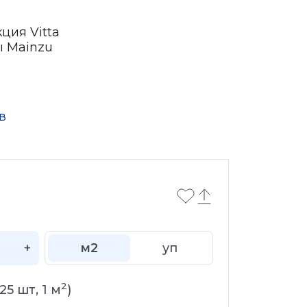
ция Vitta
ы Mainzu
в
+
м2
уп
2
25
шт,
1
м
)