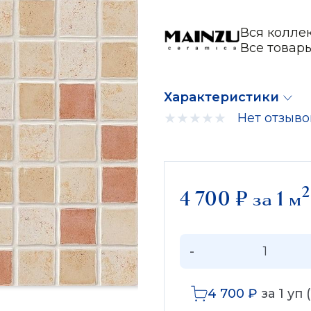
Вся коллек
Все товар
Характеристики
Нет отзыво
2
4 700
₽
за 1 м
-
4 700
₽
за
1
уп (