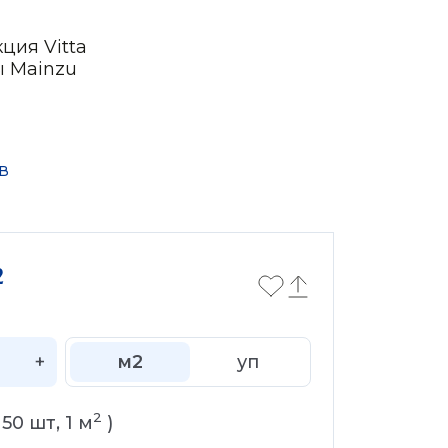
ция Vitta
ы Mainzu
в
2
+
м2
уп
2
(
50
шт,
1
м
)