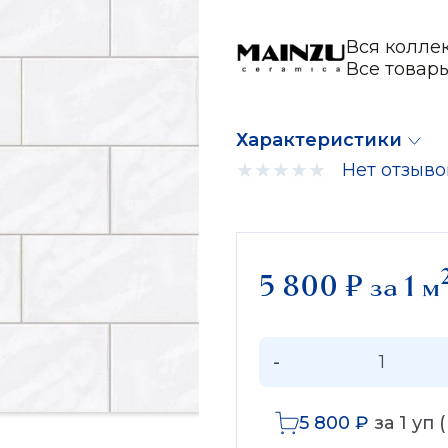
Вся коллек
Все товар
Характеристики
Нет отзыво
5 800
₽
за 1 м
-
5 800
₽
за
1
уп 