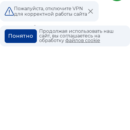
ВАКАНСИИ
Пожалуйста, отключите VPN
для корректной работы сайта
ВОПРОС ОТВЕТ
ГЛОССАРИЙ
Продолжая использовать наш
Понятно
сайт, вы соглашаетесь на
обработку
файлов cookie
Политика конфиденциальности
Политика использования cookies
© 2026,
Мастердом
shop@masterdom.ru
ООО "АРТДЕКОРИУМ", ИНН: 9728136130, КПП: 772801001, ОГРН:
1247700460260, 117335, Город Москва, вн.тер. г. Муниципальный
Округ Черемушки, пр-кт Нахимовский, дом 59А