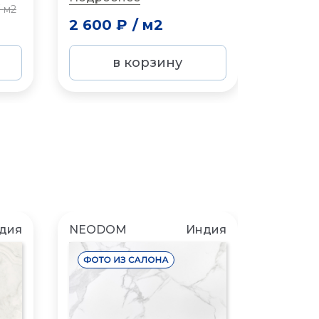
1 990
/
м2
2 600 ₽
/
м2
-30%
в корзину
дия
NEODOM
Индия
ИТАЛО