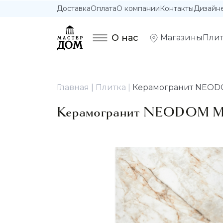
Доставка
Оплата
О компании
Контакты
Дизайн
О нас
Магазины
Плит
Главная
Плитка
Керамогранит NEODOM 
Керамогранит NEODOM Мрам