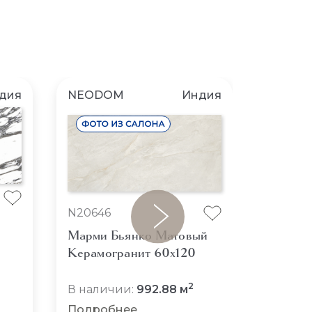
дия
NEODOM
Индия
NEOD
N2047
N20646
Классо
Марми Бьянко Матовый
Полиро
Керамогранит 60x120
Керамо
В нали
2
В наличии:
992.88 м
Подро
Подробнее