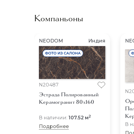
Компаньоны
NEODOM
Индия
NE
N20487
N2
Эстрада Полированный
Оро
Керамогранит 80x160
По
Кер
2
В наличии:
107.52 м
В н
Подробнее
По