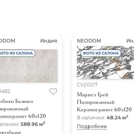
ODOM
Индия
NEODOM
Ин
CV20217
0482
Марвел Грей
бико Бьянко
Полированный
лированный
Керамогранит 60x120
амогранит 60x120
2
В наличии:
48.24 м
2
аличии:
588.96 м
Подробнее
дробнее