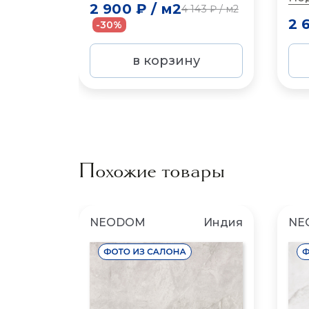
2 900 ₽
/
м2
4 143 ₽
/
м2
2 
-30%
в корзину
Похожие товары
NEODOM
Индия
NE