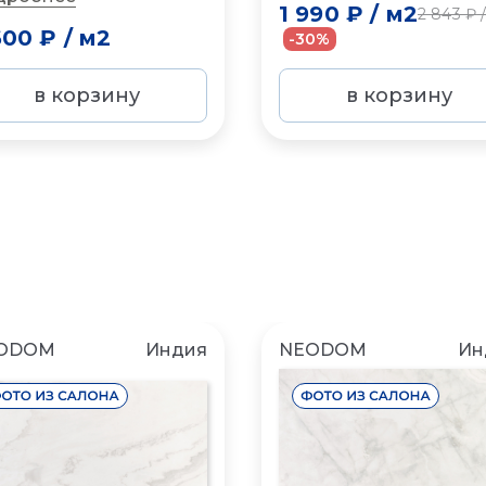
1 990 ₽
/
м2
2 843 ₽
600 ₽
/
м2
-30%
в корзину
в корзину
ODOM
Индия
NEODOM
Ин