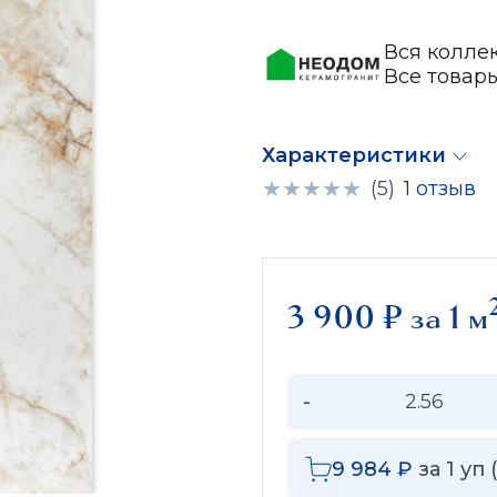
Вся колле
Все това
Характеристики
(5)
1 отзыв
3 900
₽
за 1 м
-
9 984
₽
за
1
уп (