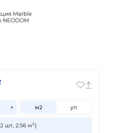
кция Marble
ры NEODOM
2
+
м2
уп
2
2
шт,
2.56
м
)