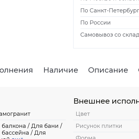
По Санкт-Петербур
По России
Самовывоз со скла
полнения
Наличие
Описание
Внешнее испол
амогранит
Цвет
 балкона / Для бани /
Рисунок плитки
 бассейна / Для
Форма