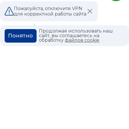
ВАКАНСИИ
Пожалуйста, отключите VPN
для корректной работы сайта
ВОПРОС ОТВЕТ
ГЛОССАРИЙ
Продолжая использовать наш
Понятно
сайт, вы соглашаетесь на
обработку
файлов cookie
Политика конфиденциальности
Политика использования cookies
© 2026,
Мастердом
shop@masterdom.ru
ООО "АРТДЕКОРИУМ", ИНН: 9728136130, КПП: 772801001, ОГРН:
1247700460260, 117335, Город Москва, вн.тер. г. Муниципальный
Округ Черемушки, пр-кт Нахимовский, дом 59А