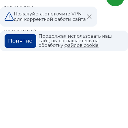
ВАКАНСИИ
Пожалуйста, отключите VPN
ВОПРОС ОТВЕТ
для корректной работы сайта
ГЛОССАРИЙ
Продолжая использовать наш
Понятно
сайт, вы соглашаетесь на
обработку
файлов cookie
Политика конфиденциальности
Политика использования cookies
© 2026,
Мастердом
shop@masterdom.ru
ООО "АРТДЕКОРИУМ", ИНН: 9728136130, КПП: 772801001, ОГРН:
1247700460260, 117335, Город Москва, вн.тер. г. Муниципальный