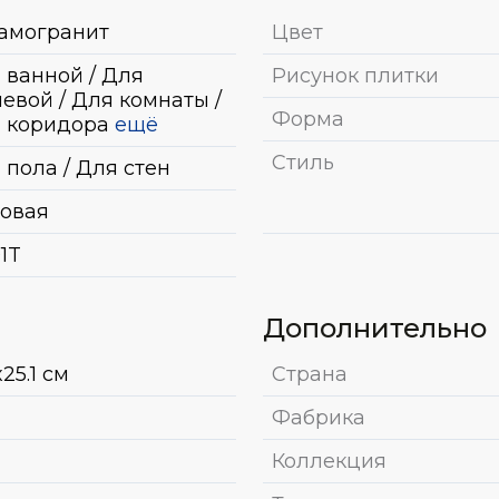
амогранит
Цвет
 ванной / Для
Рисунок плитки
евой / Для комнаты /
Форма
 коридора
ещё
Стиль
 пола / Для стен
овая
01T
Дополнительно
x25.1 см
Страна
Фабрика
Коллекция