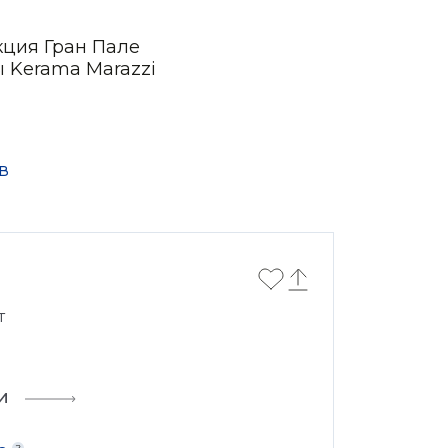
кция Гран Пале
ы Kerama Marazzi
в
т
и