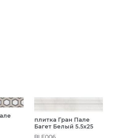
Пале
плитка Гран Пале
плитка 
Багет Белый 5.5x25
Багет Б
BLE006
BLE007