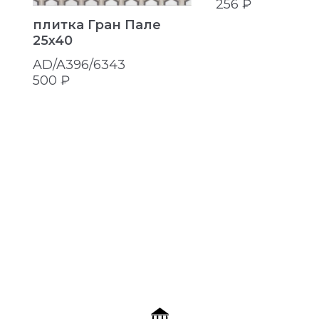
256 ₽
плитка Гран Пале
25x40
AD/A396/6343
500 ₽