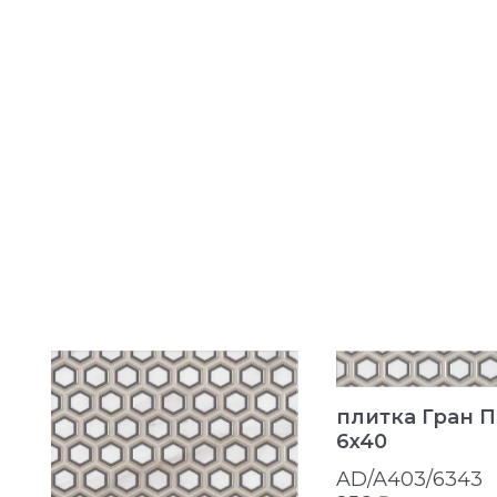
плитка Гран 
6x40
AD/A403/6343