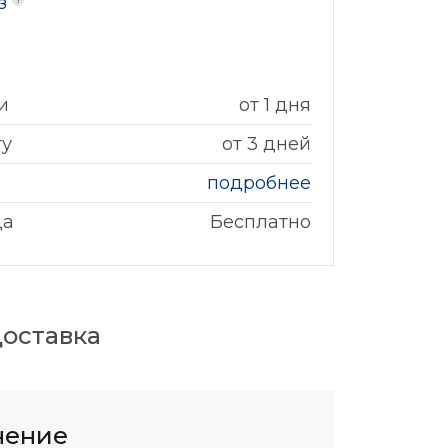
аз
и
от 1 дня
гу
от 3 дней
подробнее
да
Бесплатно
оставка
нение