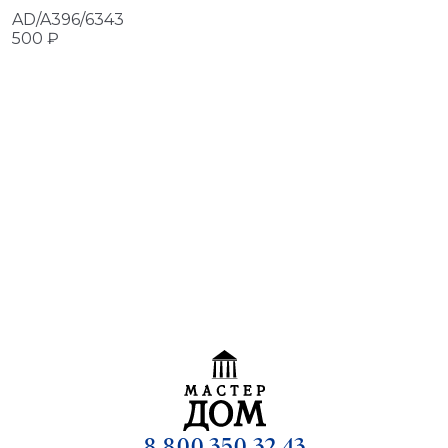
AD/A396/6343
500 ₽
8 800 350-32-43