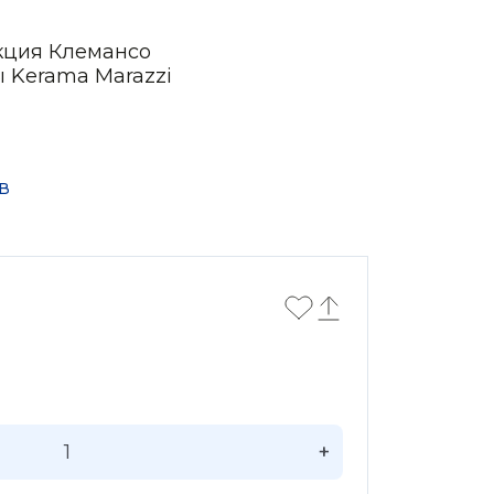
кция Клемансо
ы Kerama Marazzi
в
+