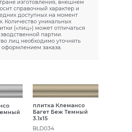
стране изготовления, внешнем
носит справочный характер и
едних доступных на момент
. Количество уникальных
итки («лиц») может отличаться
изводственной партии.
во лиц необходимо уточнять
 оформлением заказа.
плитка Клемансо
плитка
нсо
Багет Беж Темный
Багет З
Темный
3.1x15
BLD035
BLD034
200 ₽