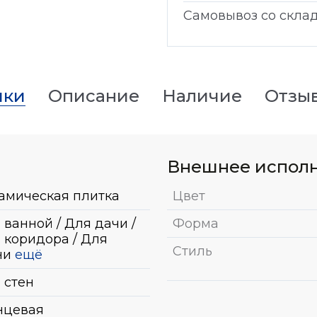
Самовывоз со скла
ики
Описание
Наличие
Отзы
Внешнее испол
амическая плитка
Цвет
 ванной / Для дачи /
Форма
 коридора / Для
Стиль
ни
ещё
 стен
нцевая