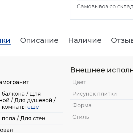
Самовывоз со скла
ики
Описание
Наличие
Отзы
Внешнее испол
амогранит
Цвет
 балкона / Для
Рисунок плитки
ной / Для душевой /
Форма
 комнаты
ещё
Стиль
 пола / Для стен
овая