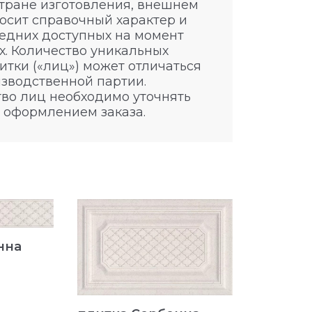
стране изготовления, внешнем
носит справочный характер и
едних доступных на момент
. Количество уникальных
итки («лиц») может отличаться
изводственной партии.
во лиц необходимо уточнять
 оформлением заказа.
плитка
нна
4.2x25
AD/A411/
200 ₽