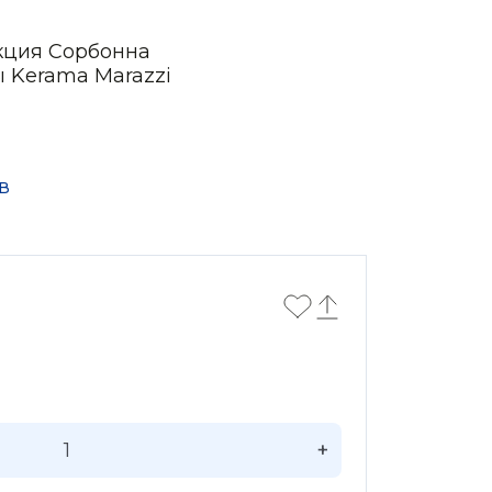
кция Сорбонна
ы Kerama Marazzi
в
+