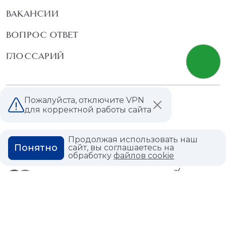
ВАКАНСИИ
ВОПРОС ОТВЕТ
ГЛОССАРИЙ
Пожалуйста, отключите VPN
Политика конфиденциальности
для корректной работы сайта
Политика использования cookies
Продолжая использовать наш
Понятно
сайт, вы соглашаетесь на
обработку
файлов cookie
© 2026,
Мастердом
shop@masterdom.ru
ООО "АРТДЕКОРИУМ", ИНН: 9728136130, КПП: 772801001, ОГРН:
1247700460260, 117335, Город Москва, вн.тер. г. Муниципальный