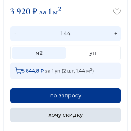
2
3 920
₽
за 1 м
-
+
м2
уп
2
5 644,8
₽
за
1
уп (
2
шт,
1.44
м
)
по запросу
хочу скидку