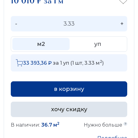
10 010
₽
за 1 м
-
+
м2
уп
2
33 393,36
₽
за
1
уп (
1
шт,
3.33
м
)
в корзину
хочу скидку
2
В наличии:
36.7 м
Нужно больше