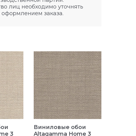
изводственной партии.
во лиц необходимо уточнять
 оформлением заказа.
бои
Виниловые обои
Винило
me 3
Altagamma Home 3
Altaga