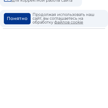
для корректной работы сайта
ВОПРОС ОТВЕТ
ГЛОССАРИЙ
Продолжая использовать наш
Понятно
сайт, вы соглашаетесь на
обработку
файлов cookie
Политика конфиденциальности
Политика использования cookies
© 2026,
Мастердом
shop@masterdom.ru
ООО "АРТДЕКОРИУМ", ИНН: 9728136130, КПП: 772801001, ОГРН:
1247700460260, 117335, Город Москва, вн.тер. г. Муниципальный
Округ Черемушки, пр-кт Нахимовский, дом 59А