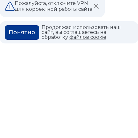
Пожалуйста, отключите VPN
для корректной работы сайта
ВОПРОС ОТВЕТ
ГЛОССАРИЙ
Продолжая использовать наш
Понятно
сайт, вы соглашаетесь на
обработку
файлов cookie
Политика конфиденциальности
Политика использования cookies
© 2026,
Мастердом
shop@masterdom.ru
ООО "АРТДЕКОРИУМ", ИНН: 9728136130, КПП: 772801001, ОГРН:
1247700460260, 117335, Город Москва, вн.тер. г. Муниципальный
Округ Черемушки, пр-кт Нахимовский, дом 59А