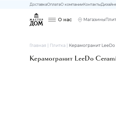
Доставка
Оплата
О компании
Контакты
Дизайн
О нас
Магазины
Плит
Главная
Плитка
Керамогранит LeeDo C
Керамогранит LeeDo Ceramica