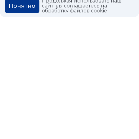
Продолжая использовать наш
ГЛОССАРИЙ
Понятно
сайт, вы соглашаетесь на
обработку
файлов cookie
Политика конфиденциальности
Политика использования cookies
© 2026,
Мастердом
shop@masterdom.ru
ООО "АРТДЕКОРИУМ", ИНН: 9728136130, КПП: 772801001, ОГРН:
1247700460260, 117335, Город Москва, вн.тер. г. Муниципальный
Округ Черемушки, пр-кт Нахимовский, дом 59А