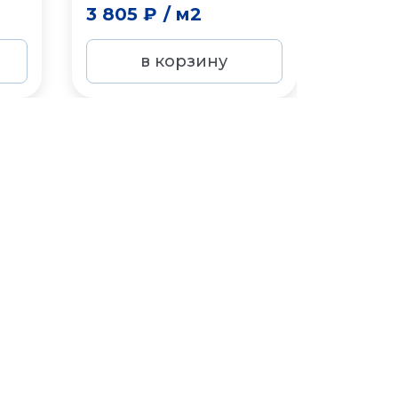
3 805 ₽
/
м2
8 842
в корзину