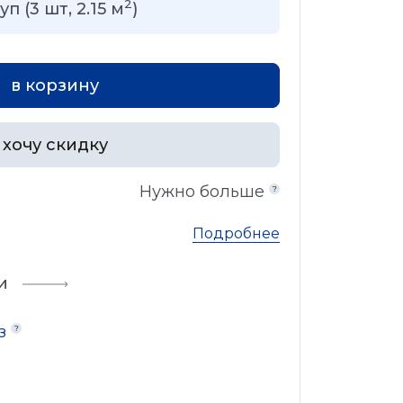
2
уп (
3
шт,
2.15
м
)
в корзину
хочу скидку
Нужно больше
Подробнее
и
аз