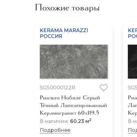
Похожие товары
KERAMA MARAZZI
KE
РОССИЯ
РО
SG50000122R
SG5
Риальто Нобиле Серый
Риа
Тёмный Лаппатированный
Ла
Керамогранит 60x119.5
Кер
2
В наличии:
60.23 м
В н
Подробнее
По