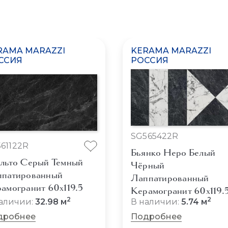
RAMA MARAZZI
KERAMA MARAZZI
ССИЯ
РОССИЯ
SG565422R
61122R
Бьянко Неро Белый
льто Серый Темный
Чёрный
ппатированный
Лаппатированный
амогранит 60x119.5
Керамогранит 60x119.
2
2
аличии:
32.98 м
В наличии:
5.74 м
дробнее
Подробнее