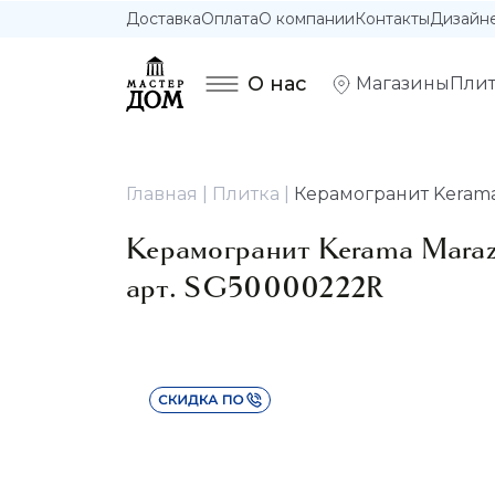
Доставка
Оплата
О компании
Контакты
Дизайн
О нас
Магазины
Плит
Главная
Плитка
Керамогранит Kerama
Керамогранит Kerama Maraz
арт. SG50000222R