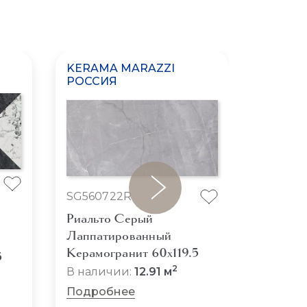
KERAMA MARAZZI
KERAM
РОССИЯ
РОССИ
SG560722R
SG5636
Риальто Серый
Риальт
Лаппатированный
Лаппат
Керамогранит 60x119.5
Керамо
5
2
В наличии:
12.91 м
Подробнее