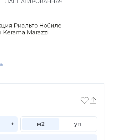
ЛАППАТИРОВАННАЯ
кция Риальто Нобиле
ы Kerama Marazzi
в
+
м2
уп