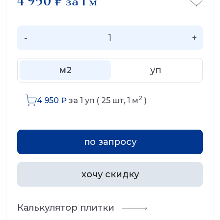
4 950
₽
за 1 м
-
+
м2
уп
2
4 950
₽
за
1
уп (
25
шт,
1
м
)
по запросу
хочу скидку
Калькулятор плитки