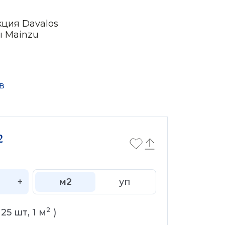
кция Davalos
ы Mainzu
в
2
+
м2
уп
2
(
25
шт,
1
м
)