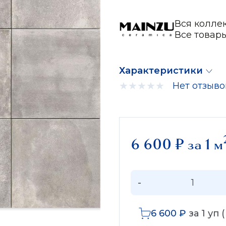
Вся колле
Все товар
Характеристики
Нет отзыво
6 600
₽
за 1 м
-
6 600
₽
за
1
уп 