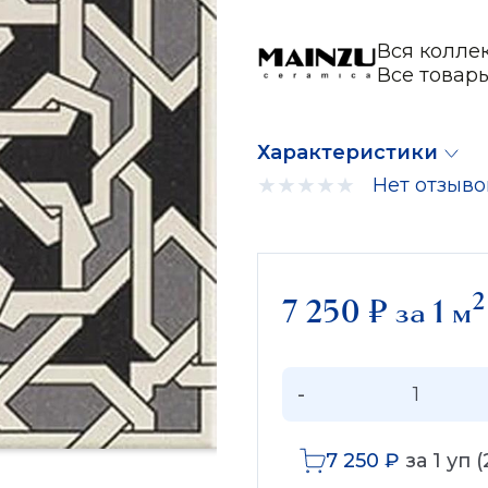
Вся коллек
Все товар
Характеристики
Нет отзыво
2
7 250
₽
за 1 м
-
7 250
₽
за
1
уп (