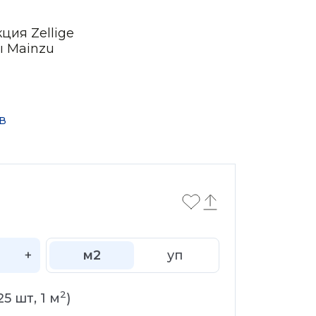
ция Zellige
ы Mainzu
в
+
м2
уп
2
25
шт,
1
м
)