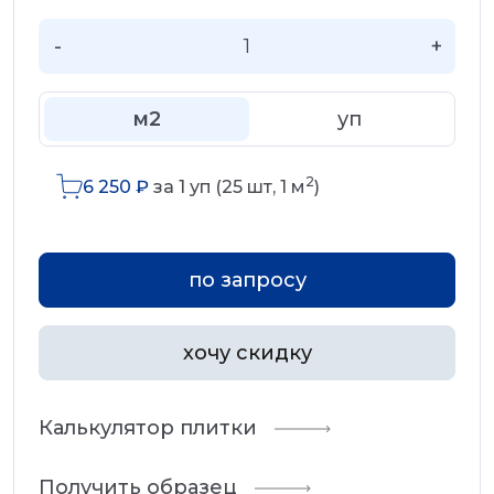
-
+
м2
уп
2
6 250
₽
за
1
уп (
25
шт,
1
м
)
по запросу
хочу скидку
Калькулятор плитки
Получить образец