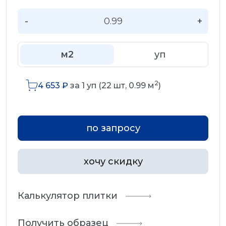
-
+
м2
уп
2
4 653
₽
за
1
уп (
22
шт,
0.99
м
)
по запросу
хочу скидку
Калькулятор плитки
Получить образец