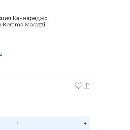
кция Каннареджо
ы Kerama Marazzi
в
+