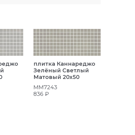
реджо
плитка Каннареджо
плитка
ый
Зелёный Светлый
Бежевы
0
Матовый 20x50
20x50
MM7243
MM7245
836 ₽
836 ₽