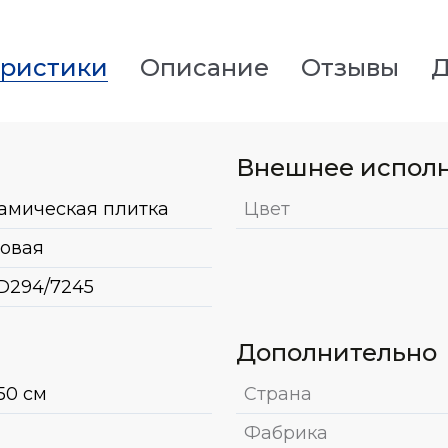
еристики
Описание
Отзывы
Д
Внешнее испол
амическая плитка
Цвет
овая
D294/7245
Дополнительно
50 см
Страна
Фабрика