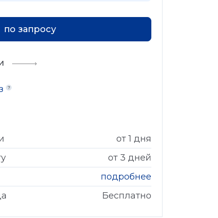
по запросу
и
аз
и
от 1 дня
гу
от 3 дней
подробнее
да
Бесплатно