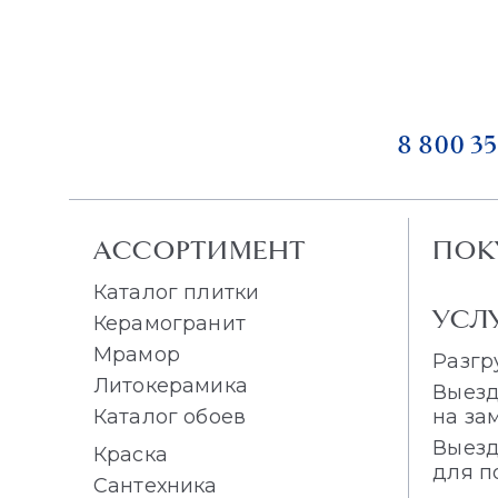
8 800 35
АССОРТИМЕНТ
ПОК
Каталог плитки
УСЛ
Керамогранит
Мрамор
Разгр
Литокерамика
Выезд
Каталог обоев
на за
Выезд
Краска
для п
Сантехника