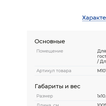
Характ
Основные
Помещение
Для
гос
/ Д
Артикул товара
M10
Габариты и вес
Размер
1x10
Длина, см
100