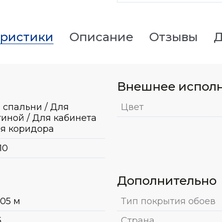
еристики
Описание
Отзывы
Д
Внешнее испол
 спальни / Для
Цвет
тиной / Для кабинета
ля коридора
10
Дополнительно
.05 м
Тип покрытия обоев
5
Страна