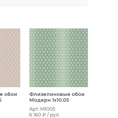
е обои
Флизелиновые обои
Флизел
5
Модерн 1x10.05
Модерн 
Арт: M1005
Арт: M10
6 160 ₽ /
рул
6 160 ₽ /