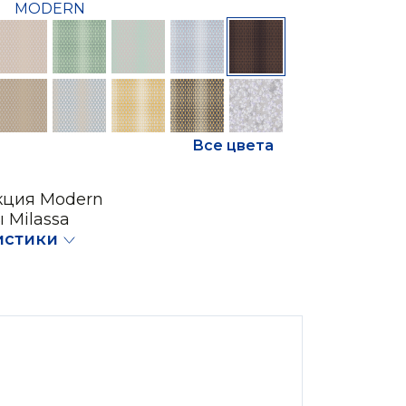
MODERN
Все цвета
кция Modern
 Milassa
истики