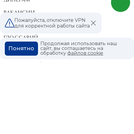
ВАКАНСИИ
Пожалуйста, отключите VPN
ВОПРОС ОТВЕТ
для корректной работы сайта
ГЛОССАРИЙ
Продолжая использовать наш
Понятно
сайт, вы соглашаетесь на
обработку
файлов cookie
Политика конфиденциальности
Политика использования cookies
© 2026,
Мастердом
shop@masterdom.ru
ООО "АРТДЕКОРИУМ", ИНН: 9728136130, КПП: 772801001, ОГРН: