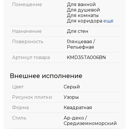
Помещение
Для ванной
Для душевой
Для комнаты
Для коридора
ещё
Назначение
Для стен
Поверхность
Глянцевая /
Рельефная
Артикул товара
KMD3STA006BN
Внешнее исполнение
Цвет
Серый
Рисунок плитки
Узоры
Форма
Квадратная
Стиль
Ар-деко /
Средиземноморский