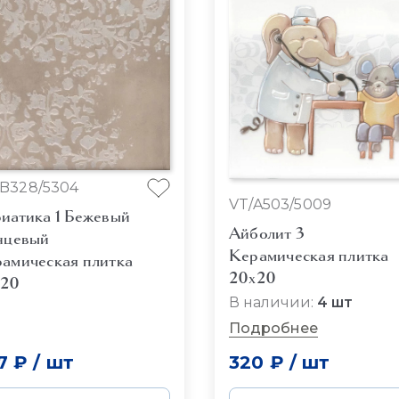
B328/5304
VT/A503/5009
иатика 1 Бежевый
Айболит 3
нцевый
Керамическая плитка
амическая плитка
20x20
x20
В наличии:
4 шт
Подробнее
7 ₽
/
шт
320 ₽
/
шт