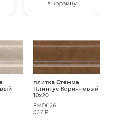
в корзину
а
плитка Стемма
плитка
евый
Плинтус Коричневый
Плинту
10x20
Темный 
FMD026
FMD027
327 ₽
327 ₽