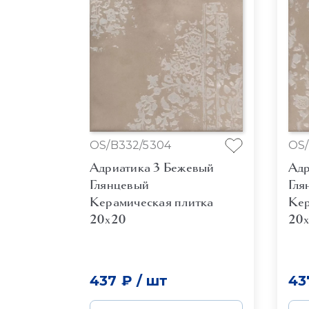
OS/B332/5304
OS/
Адриатика 3 Бежевый
Адр
Глянцевый
Гля
Керамическая плитка
Кер
20x20
20
437 ₽
/
шт
43