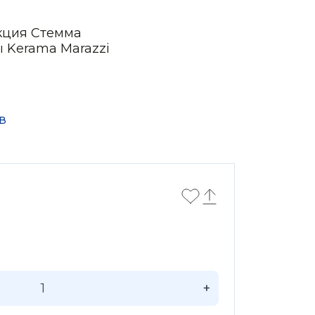
кция Стемма
ы Kerama Marazzi
в
+