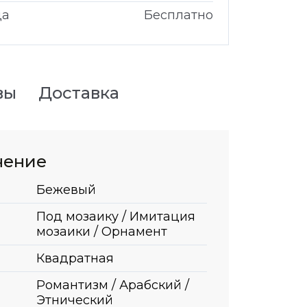
да
Бесплатно
вы
Доставка
нение
Бежевый
Под мозаику / Имитация
мозаики / Орнамент
Квадратная
Романтизм / Арабский /
Этнический