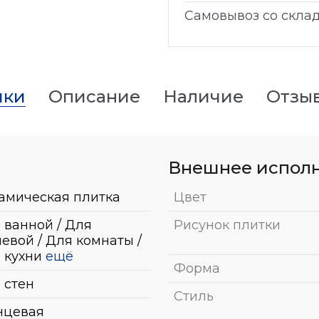
Самовывоз со скла
ики
Описание
Наличие
Отзы
Внешнее испол
амическая плитка
Цвет
 ванной / Для
Рисунок плитки
евой / Для комнаты /
 кухни
ещё
Форма
 стен
Стиль
нцевая