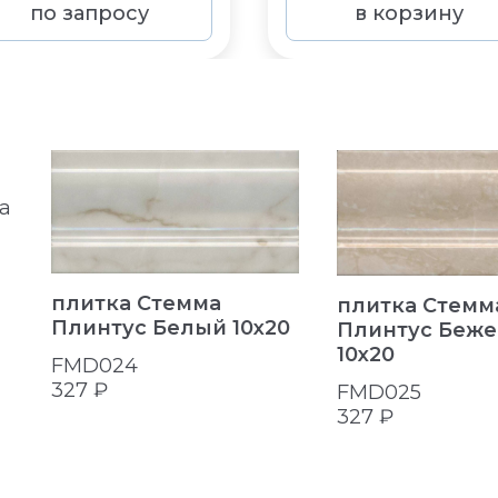
по запросу
в корзину
a
плитка Стемма
плитка Стемм
Плинтус Белый 10x20
Плинтус Беж
10x20
FMD024
327 ₽
FMD025
327 ₽