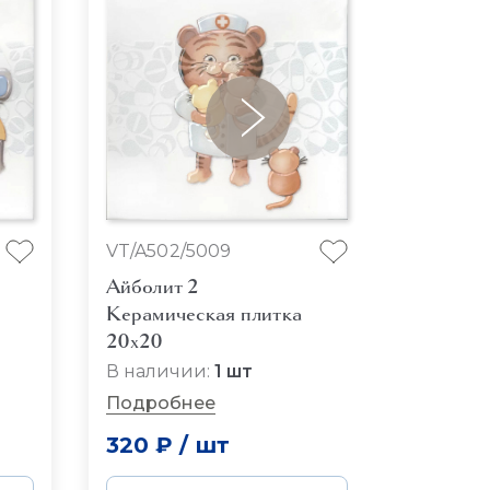
OS/B33
VT/A502/5009
Адриат
Айболит 2
Глянце
Керамическая плитка
Керами
20x20
20x20
В наличии:
1 шт
Подробнее
320 ₽
/
шт
437 ₽