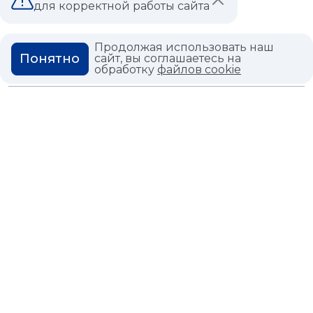
для корректной работы сайта
ВОПРОС ОТВЕТ
ГЛОССАРИЙ
Продолжая использовать наш
Понятно
сайт, вы соглашаетесь на
обработку
файлов cookie
Политика конфиденциальности
Политика использования cookies
© 2026,
Мастердом
shop@masterdom.ru
ООО "АРТДЕКОРИУМ", ИНН: 9728136130, КПП: 772801001, ОГРН:
1247700460260, 117335, Город Москва, вн.тер. г. Муниципальный
Округ Черемушки, пр-кт Нахимовский, дом 59А