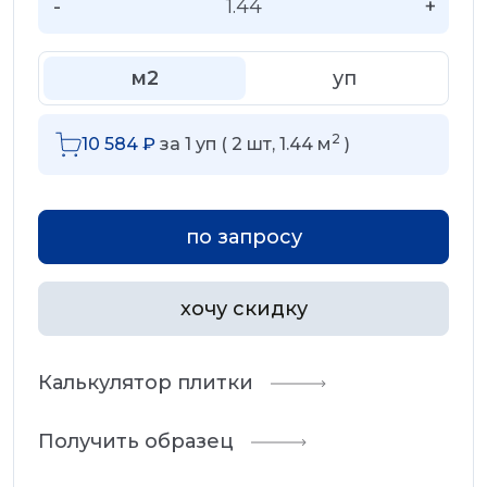
-
+
м2
уп
2
10 584
₽
за
1
уп (
2
шт,
1.44
м
)
по запросу
хочу скидку
Калькулятор плитки
Получить образец