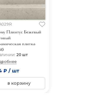
A029R
му Плинтус Бежевый
товый
амическая плитка
30
аличии:
20 шт
дробнее
4 ₽
/
шт
в корзину