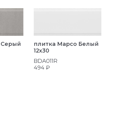
плитка Марсо Белый
 Серый
плитка
12x30
Розовый
BDA011R
BDA014
494 ₽
494 ₽