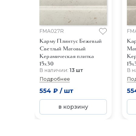
FMA027R
FM
Карму Плинтус Бежевый
Кар
Светлый Матовый
Ма
Керамическая плитка
Кер
15x30
15x
В наличии:
13 шт
В н
Подробнее
По
554 ₽
/
шт
55
в корзину