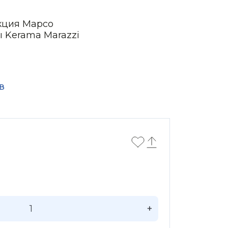
кция Марсо
ы Kerama Marazzi
в
+