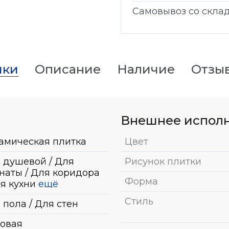
Самовывоз со скла
ики
Описание
Наличие
Отзы
Внешнее испол
амическая плитка
Цвет
 душевой / Для
Рисунок плитки
наты / Для коридора
Форма
ля кухни
ещё
Стиль
 пола / Для стен
овая