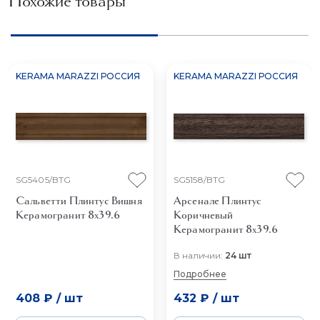
Похожие товары
KERAMA MARAZZI РОССИЯ
KERAMA MARAZZI РОССИЯ
SG5405/BTG
SG5158/BTG
Сальветти Плинтус Вишня
Арсенале Плинтус
Керамогранит 8x39.6
Коричневый
Керамогранит 8x39.6
В наличии:
24 шт
Подробнее
408 ₽
/
шт
432 ₽
/
шт