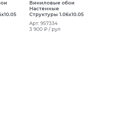
бои
Виниловые обои
Винило
Настенные
Настен
x10.05
Структуры 1.06x10.05
Структу
Арт: 957334
Арт: 957
3 900 ₽ /
рул
3 900 ₽ 