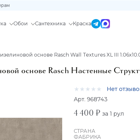
ерам
ка
Обои
Сантехника
Краска
елиновой основе Rasch Wall Textures XL III 1.06x10.
овой основе Rasch Настенные Структу
Нет отзыво
Арт. 968743
4 400 ₽
за 1 рул
СТРАНА
ФАБРИКА