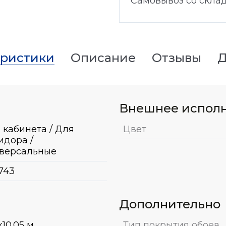
Самовывоз со скла
еристики
Описание
Отзывы
Д
Внешнее испол
 кабинета / Для
Цвет
идора /
версальные
743
Дополнительно
x10.05 м
Тип покрытия обоев