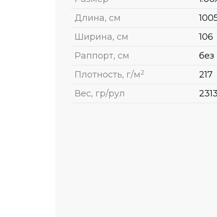
Длина, см
100
Ширина, см
106
Раппорт, см
без
2
Плотность, г/м
217
Вес, гр/рул
231