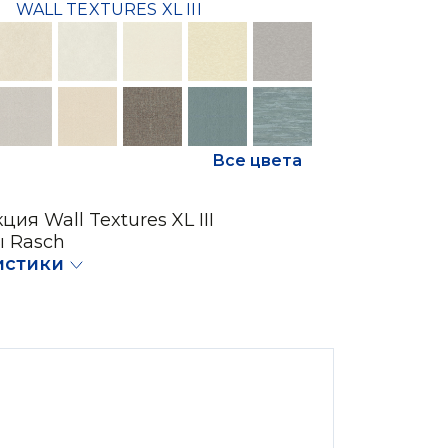
WALL TEXTURES XL III
Все цвета
ция Wall Textures XL III
ы Rasch
истики