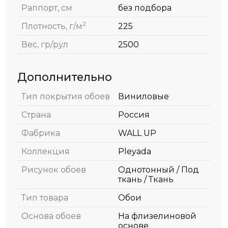
Раппорт, см
без подбора
2
Плотность, г/м
225
Вес, гр/рул
2500
Дополнительно
Тип покрытия обоев
Виниловые
Страна
Россия
Фабрика
WALL UP
Коллекция
Pleyada
Рисунок обоев
Однотонный / Под
ткань / Ткань
Тип товара
Обои
Основа обоев
На флизелиновой
основе