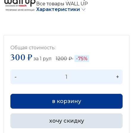
Все товары WALL UP
Характеристики
Общая стоимость:
300 ₽
за
1
рул
1200
₽
-75%
-
+
в корзину
хочу скидку