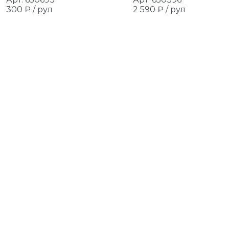
300 ₽ /
рул
2 590 ₽ /
рул