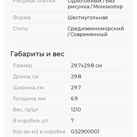
Рисунок плитки
Однотонный / Без
рисунка / Моноколор
Форма
Шестиугольная
Стиль
Средиземноморский
/ Современный
Габариты и вес
Размер
29.7x29.8 см
Длина, см
29.8
Ширина, см
29.7
Толщина, мм
6.9
Вес, гр/шт
1210
В коробке, шт
7
Кол-во м2 в коробке
0.52900001