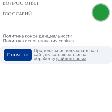
ВОПРОС ОТВЕТ
ГЛОССАРИЙ
Политика конфиденциальности
Политика использования cookies
Продолжая использовать наш
Понятно
сайт, вы соглашаетесь на
обработку
файлов cookie
© 2026,
Мастердом
shop@masterdom.ru
ООО "АРТДЕКОРИУМ", ИНН: 9728136130, КПП: 772801001, ОГРН:
1247700460260, 117335, Город Москва, вн.тер. г. Муниципальный
Округ Черемушки, пр-кт Нахимовский, дом 59А