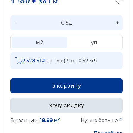
4 780
₽
за 1 м
-
+
м2
уп
2
2 528,61
₽
за
1
уп (
7
шт,
0.52
м
)
в корзину
хочу скидку
2
В наличии:
18.89 м
Нужно больше