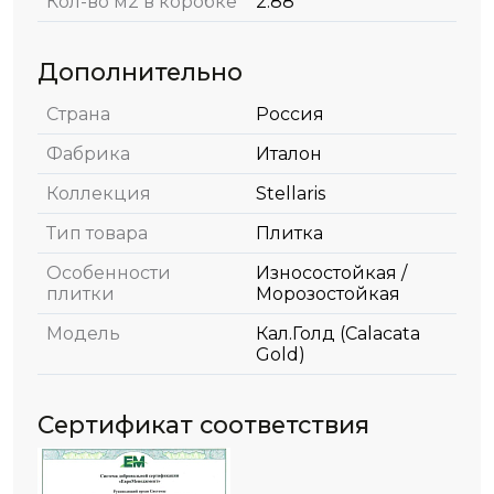
Кол-во м2 в коробке
2.88
Дополнительно
Страна
Россия
Фабрика
Италон
Коллекция
Stellaris
Тип товара
Плитка
Особенности
Износостойкая /
плитки
Морозостойкая
Модель
Кал.Голд (Calacata
Gold)
Сертификат соответствия