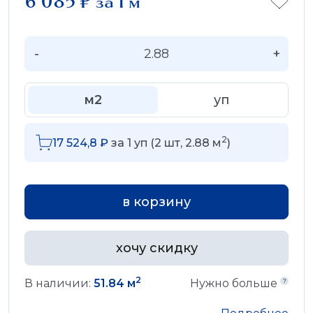
6 085
₽
за 1 м
-
+
м2
уп
2
17 524,8
₽
за
1
уп (
2
шт,
2.88
м
)
в корзину
хочу скидку
2
В наличии:
51.84 м
Нужно больше