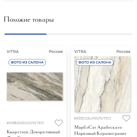
Похожие товары
VITRA
Россия
VITRA
Россия
K951303LPR01VTE0
K951850R0001VTEP
МарблСэт Арабескато
Кварстоун Декоративный
Норковый
Керамогранит