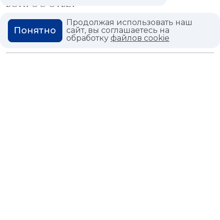
ВОПРОС ОТВЕТ
Продолжая использовать наш
ГЛОССАРИЙ
Понятно
сайт, вы соглашаетесь на
обработку
файлов cookie
Политика конфиденциальности
Политика использования cookies
© 2026,
Мастердом
shop@masterdom.ru
ООО "АРТДЕКОРИУМ", ИНН: 9728136130, КПП: 772801001, ОГРН:
1247700460260, 117335, Город Москва, вн.тер. г. Муниципальный
Округ Черемушки, пр-кт Нахимовский, дом 59А