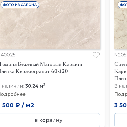
N40025
N205
юмина Бежевый Матовый Карвинг
Сиен
литка Керамогранит 60x120
Карв
Плит
2
 наличии:
30.24 м
В на
Подробнее
Подр
3 500 ₽
/
м2
3 5
в корзину