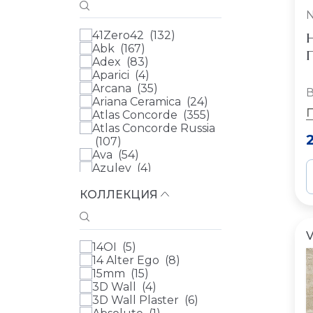
41Zero42 (
132
)
Н
Abk (
167
)
П
Adex (
83
)
Aparici (
4
)
Arcana (
35
)
В
Ariana Ceramica (
24
)
Atlas Concorde (
355
)
Atlas Concorde Russia
(
107
)
Ava (
54
)
Azulev (
4
)
Casa Dolce Casa (
385
)
КОЛЛЕКЦИЯ
Cedit (
6
)
Century (
7
)
Ceramica Ribesalbes
(
14
)
V
14OI (
5
)
Ceramica Vilar Albaro
14 Alter Ego (
8
)
(
9
)
15mm (
15
)
Cerdomus (
8
)
3D Wall (
4
)
Cifre (
5
)
3D Wall Plaster (
6
)
Cir (
21
)