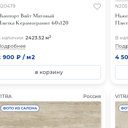
N20479
N205
ьюпорт Вайт Матовый
Ньюп
литка Керамогранит 60x120
Плит
2
 наличии:
2423.52 м
В на
Подробнее
Подр
2 900 ₽
/
м2
4 5
в корзину
ITRA
Россия
VITR