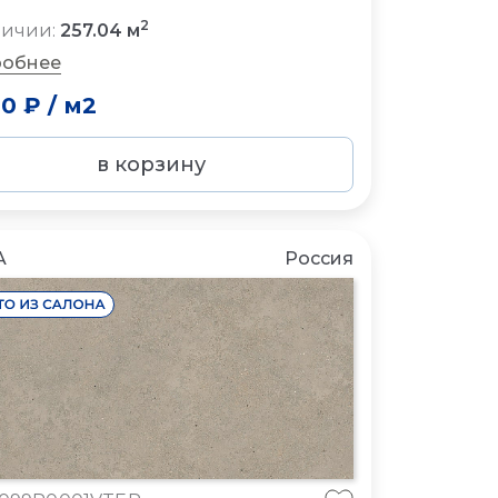
2
личии:
257.04 м
обнее
50 ₽
/
м2
в корзину
A
Россия