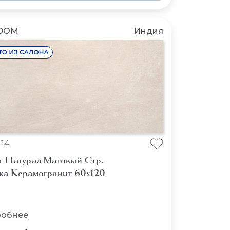
DOM
Индия
14
с Натурал Матовый Стр.
ка Керамогранит 60x120
обнее