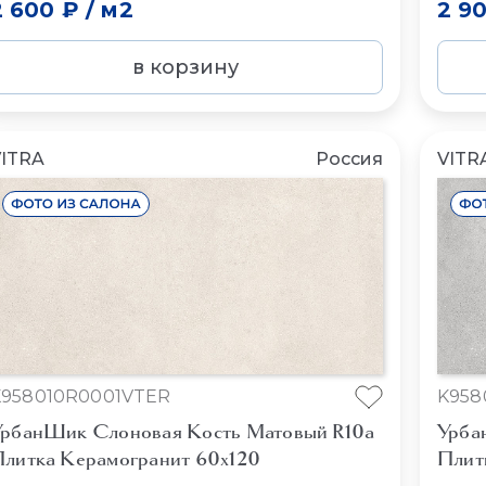
2 600 ₽
/
м2
2 9
в корзину
ITRA
Россия
VITR
K958010R0001VTER
K958
рбанШик Слоновая Кость Матовый R10a
Урба
литка Керамогранит 60x120
Плит