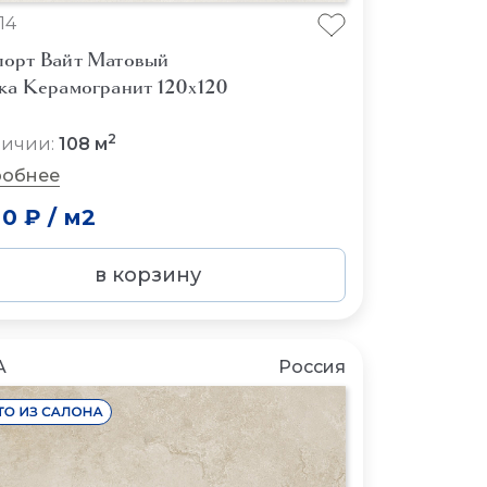
14
орт Вайт Матовый
ка Керамогранит 120x120
2
личии:
108 м
обнее
00 ₽
/
м2
в корзину
A
Россия