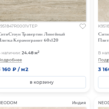
K951847R0001VTEP
K951
итиСтоун Травертин Линейный
Сити
литка Керамогранит 60x120
Плит
2
 наличии:
24.48 м
В на
Подробнее
Подр
3 160 ₽
/
м2
3 16
в корзину
NEODOM
Индия
NEO