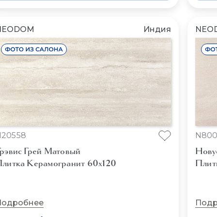
NEODOM
Индия
NEO
N20558
N800
рэвис Грей Матовый
Нову
литка Керамогранит 60x120
Плит
Подробнее
Подр