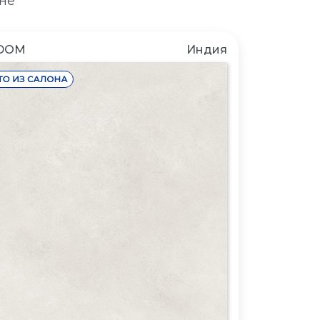
не
DOM
Индия