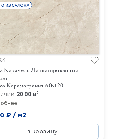
64
а Карамель Лаппатированный
инг
ка Керамогранит 60x120
2
личии:
20.88 м
обнее
00 ₽
/
м2
в корзину