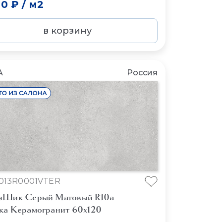
00 ₽
/
м2
в корзину
A
Россия
013R0001VTER
нШик Серый Матовый R10a
ка Керамогранит 60x120