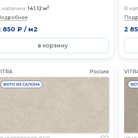
2
 наличии:
141.12 м
В на
Подробнее
Подр
2 850 ₽
/
м2
2 8
в корзину
ITRA
Россия
VITR