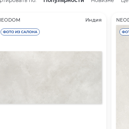
ртировать по:
Популярности
Новизне
Це
NEODOM
Индия
NEO