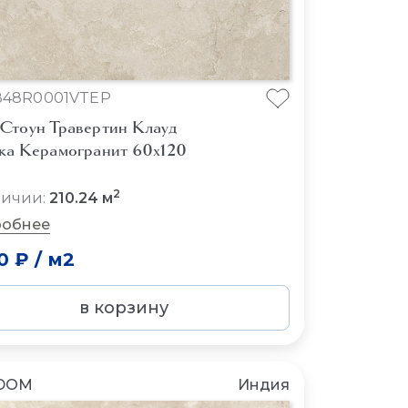
848R0001VTEP
Стоун Травертин Клауд
ка Керамогранит 60x120
2
личии:
210.24 м
обнее
0 ₽
/
м2
в корзину
DOM
Индия