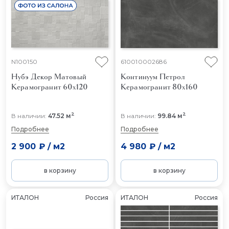
N100150
610010002686
Нубэ Декор Матовый
Континуум Петрол
Керамогранит 60x120
Керамогранит 80x160
2
2
В наличии:
47.52 м
В наличии:
99.84 м
Подробнее
Подробнее
2 900 ₽
/
м2
4 980 ₽
/
м2
в корзину
в корзину
ИТАЛОН
Россия
ИТАЛОН
Россия