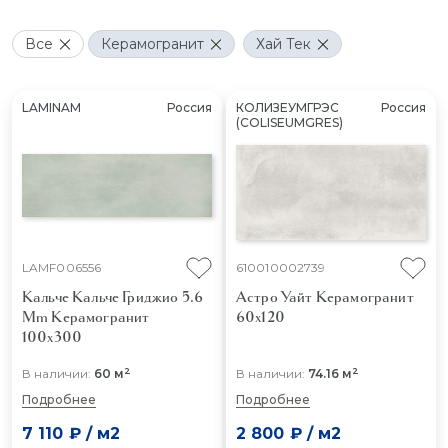
Все
Керамогранит
Хай Тек
LAMINAM
Россия
КОЛИЗЕУМГРЭС
Россия
(COLISEUMGRES)
LAMF006556
610010002739
Кальче Кальче Гриджио 5.6
Астро Уайт
Керамогранит
Mm
Керамогранит
60x120
100x300
2
2
В наличии:
60 м
В наличии:
74.16 м
Подробнее
Подробнее
7 110 ₽
/
м2
2 800 ₽
/
м2