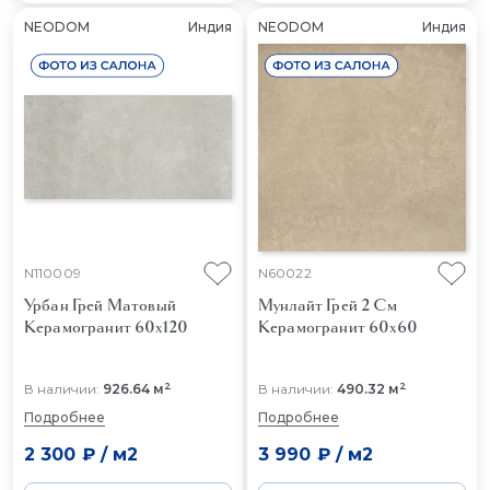
NEODOM
Индия
NEODOM
Индия
N110009
N60022
Урбан Грей Матовый
Мунлайт Грей 2 См
Керамогранит 60x120
Керамогранит 60x60
2
2
В наличии:
926.64 м
В наличии:
490.32 м
Подробнее
Подробнее
2 300 ₽
/
м2
3 990 ₽
/
м2