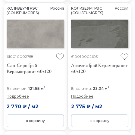
КОЛИЗЕУМГРЭС
Россия
КОЛИЗЕУМГРЭС
Россия
(COLISEUMGRES)
(COLISEUMGRES)
610010002758
610010002693
Сан-Сиро Грэй
Ардезия Грэй
Керамогранит
Керамогранит 60x120
60x120
2
2
В наличии:
121.68 м
В наличии:
23.04 м
Подробнее
Подробнее
2 770 ₽
/
м2
2 775 ₽
/
м2
в корзину
в корзину