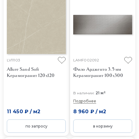
LV11103
LAMF002092
Allure Sand Soft
Фило Ардженто 3.5 мм
Керамогранит 120x120
Керамогранит 100x300
2
В наличии:
21 м
Подробнее
11 450 ₽
/
м2
8 960 ₽
/
м2
по запросу
в корзину