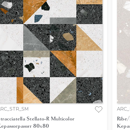
ARC_STR_SM
ARC_
tracciatella Stellato-R Multicolor
Ribe/
ерамогранит 80x80
Кера