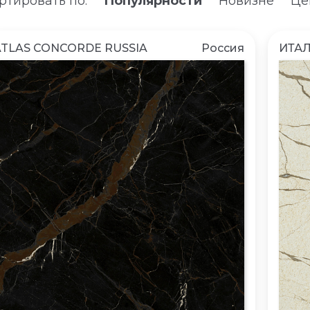
ртировать по:
Популярности
Новизне
Це
ATLAS CONCORDE RUSSIA
Россия
ИТА