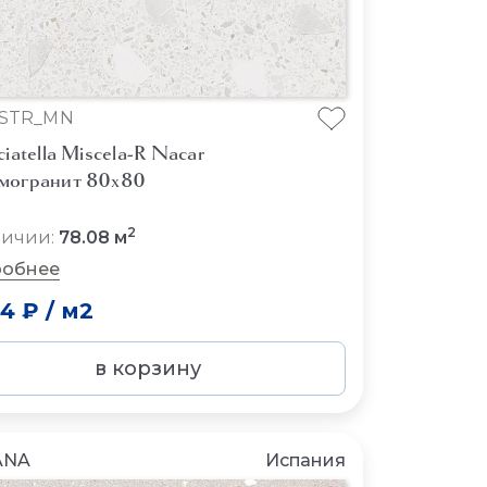
_STR_MN
ciatella Miscela-R Nacar
могранит 80x80
2
личии:
78.08 м
обнее
94 ₽
/
м2
в корзину
ANA
Испания