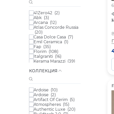
6
41Zero42 (
2
)
Ф
Abk (
3
)
К
Arcana (
12
)
Atlas Concorde Russia
(
20
)
В
Casa Dolce Casa (
7
)
Emil Ceramica (
1
)
Fap (
35
)
Florim (
108
)
Italgraniti (
16
)
Kerama Marazzi (
39
)
Marmocer (
1
)
КОЛЛЕКЦИЯ
Mirage (
1
)
NEODOM (
1
)
Porcelanosa (
4
)
Rex (
35
)
Ardoise (
10
)
Италон (
53
)
Ardoise (
2
)
Adex (
0
)
Artifact Of Cerim (
5
)
Aparici (
0
)
Atmospheres (
15
)
Ariana Ceramica (
0
)
Authentic Luxe (
20
)
Atlas Concorde (
0
)