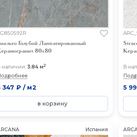
SG850592R
ARC
иальто Голубой Лаппатированный
Strac
ерамогранит 80x80
Кера
2
 наличии:
3.84 м
В на
Подробнее
Подр
5 347 ₽
/
м2
5 9
в корзину
ARCANA
Испания
ARC