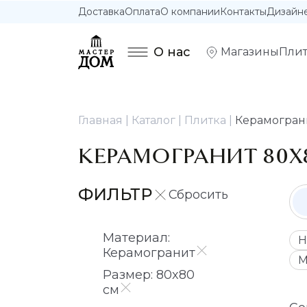
Доставка
Оплата
О компании
Контакты
Дизайн
О нас
Магазины
Плит
Главная
Каталог
Плитка
Керамогран
КЕРАМОГРАНИТ 80Х
ФИЛЬТР
Материал:
Н
Керамогранит
М
Размер: 80x80
см