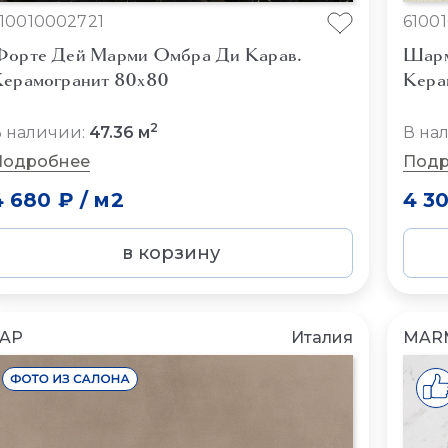
10010002721
6100
орте Дей Марми Омбра Ди Карав.
Шарм
ерамогранит 80x80
Кера
2
 наличии:
47.36 м
В на
Подробнее
Подр
4 680 ₽
/
м2
4 3
в корзину
FAP
Италия
MAR