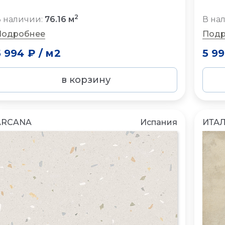
2
 наличии:
76.16 м
В на
Подробнее
Подр
5 994 ₽
/
м2
5 9
в корзину
ARCANA
Испания
ИТА