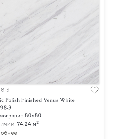
8-3
ic Polish Finished Venus White
98-3
могранит 80x80
2
личии:
74.24 м
обнее