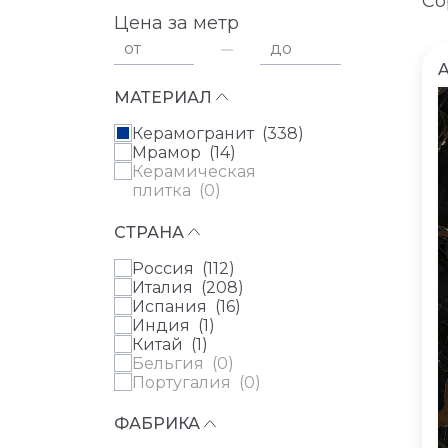
Со
Цена за метр
от
до
МАТЕРИАЛ
Керамогранит (
338
)
Мрамор (
14
)
Керамическая
плитка (
0
)
СТРАНА
Россия (
112
)
Италия (
208
)
Испания (
16
)
Индия (
1
)
Китай (
1
)
Бельгия (
0
)
Португалия (
0
)
ФАБРИКА