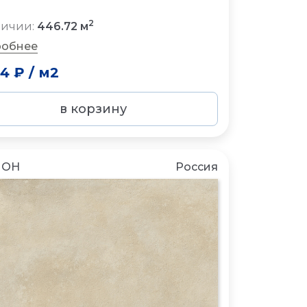
2
личии:
446.72 м
обнее
94 ₽
/
м2
в корзину
ЛОН
Россия