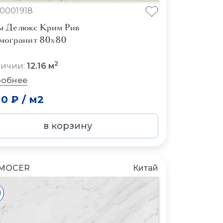
10001918
 Делюкс Крим Рив
могранит 80x80
2
личии:
12.16 м
обнее
00 ₽
/
м2
в корзину
MOCER
Китай