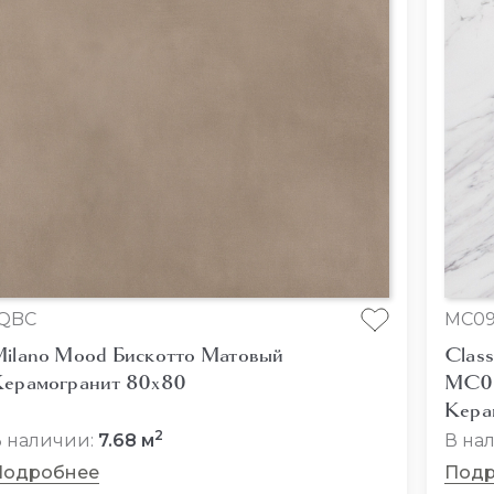
fQBC
MC09
ilano Mood Бискотто Матовый
Class
ерамогранит 80x80
MC0
Кера
2
 наличии:
7.68 м
В на
Подробнее
Подр