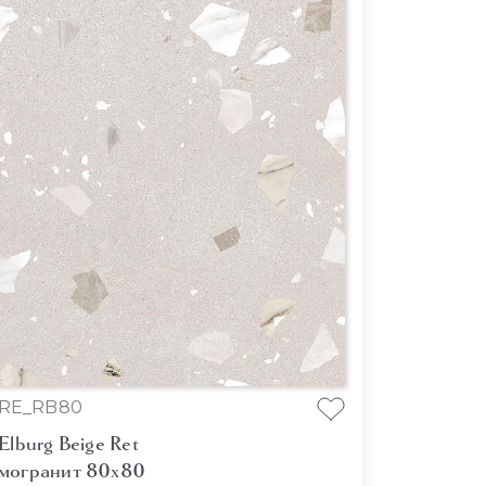
RE_RB80
Elburg Beige Ret
могранит 80x80