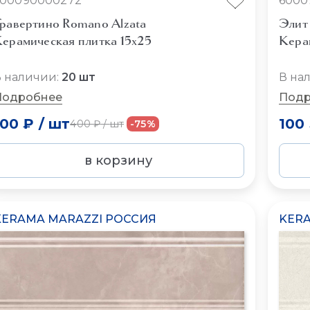
600090000272
6000
равертино Romano Alzata
Элит 
ерамическая плитка 15x25
Кера
 наличии:
20 шт
В на
Подробнее
Подр
100 ₽
/
шт
100
400 ₽
/
шт
-75%
в корзину
KERAMA MARAZZI РОССИЯ
KERA