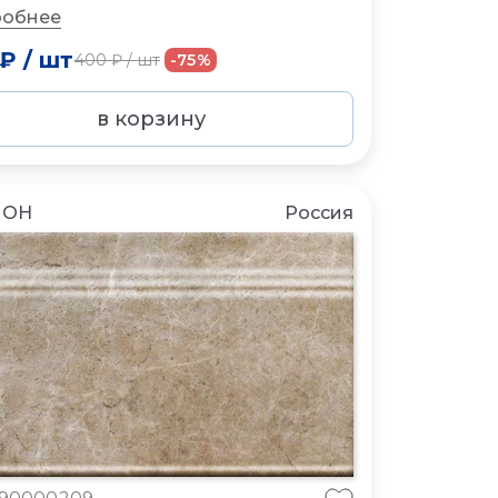
обнее
 ₽
/
шт
400 ₽
/
шт
-75%
в корзину
ЛОН
Россия