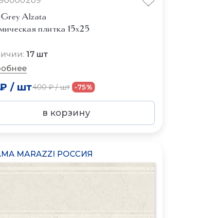
90000209
Grey Alzata
мическая плитка 15x25
личии:
17 шт
обнее
 ₽
/
шт
400 ₽
/
шт
-75%
в корзину
MA MARAZZI РОССИЯ