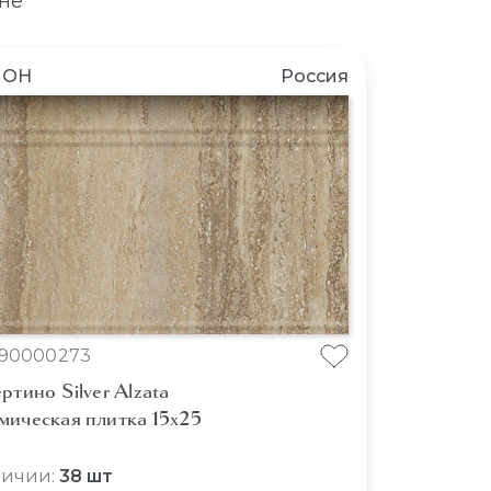
не
ЛОН
Россия
90000273
ртино Silver Alzata
мическая плитка 15x25
личии:
38 шт