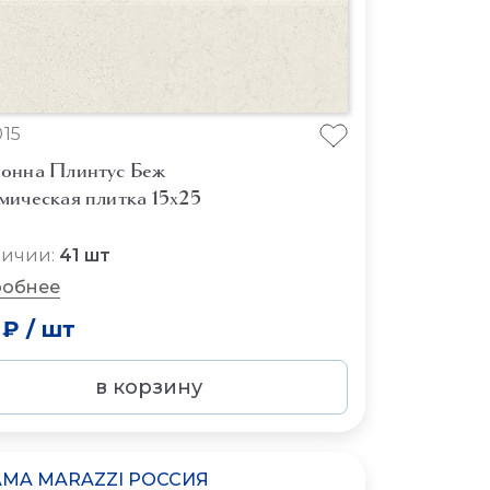
15
онна Плинтус Беж
мическая плитка 15x25
личии:
41 шт
обнее
 ₽
/
шт
в корзину
MA MARAZZI РОССИЯ