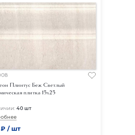
008
еон Плинтус Беж Светлый
мическая плитка 15x25
личии:
40 шт
обнее
 ₽
/
шт