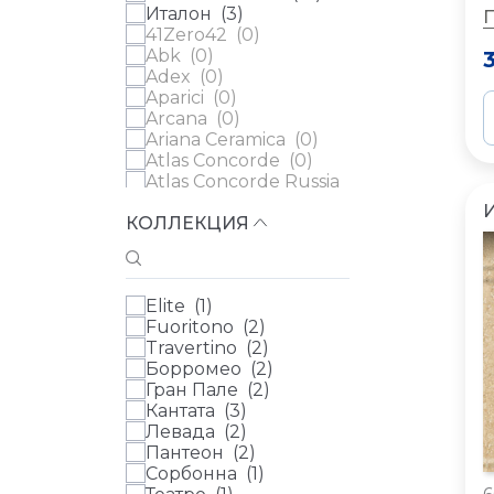
Италон (
3
)
41Zero42 (
0
)
Abk (
0
)
Adex (
0
)
Aparici (
0
)
Arcana (
0
)
Ariana Ceramica (
0
)
Atlas Concorde (
0
)
Atlas Concorde Russia
(
0
)
КОЛЛЕКЦИЯ
Ava (
0
)
Azulev (
0
)
Casa Dolce Casa (
0
)
Cedit (
0
)
Elite (
1
)
Century (
0
)
Fuoritono (
2
)
Ceramica Ribesalbes
Travertino (
2
)
(
0
)
Борромео (
2
)
Ceramica Vilar Albaro
Гран Пале (
2
)
(
0
)
Кантата (
3
)
Cerdomus (
0
)
Левада (
2
)
Cifre (
0
)
Пантеон (
2
)
Колизеумгрэс
Сорбонна (
1
)
(Coliseumgres) (
0
)