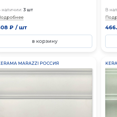
 наличии:
3 шт
В на
Подробнее
Подр
508 ₽
/
шт
466
в корзину
KERAMA MARAZZI РОССИЯ
KERA