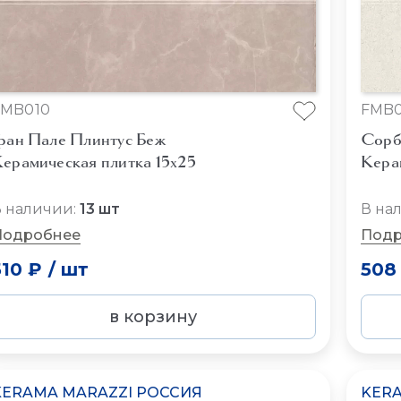
FMB010
FMB0
ран Пале Плинтус Беж
Сорб
ерамическая плитка 15x25
Кера
 наличии:
13 шт
В на
Подробнее
Подр
510 ₽
/
шт
508
в корзину
KERAMA MARAZZI РОССИЯ
KERA