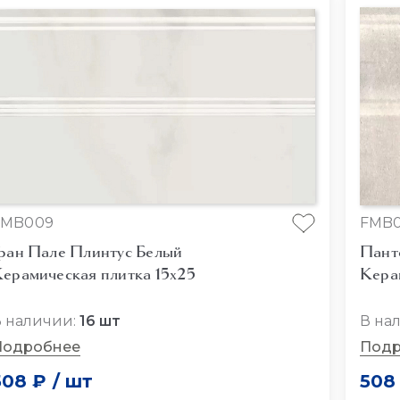
FMB009
FMB
ран Пале Плинтус Белый
Пант
ерамическая плитка 15x25
Кера
 наличии:
16 шт
В на
Подробнее
Подр
508 ₽
/
шт
508