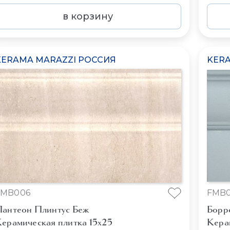
в корзину
KERAMA MARAZZI РОССИЯ
KERA
FMB006
FMB
антеон Плинтус Беж
Борр
ерамическая плитка 15x25
Кера