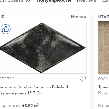
ртировать по:
Популярности
Новизне
Це
IR
Италия
ИТА
072720
6000
uoritono Rombo Fuorinero Polished
Траве
ерамогранит 13.7x24
Кера
2
 наличии:
45.52 м
В на