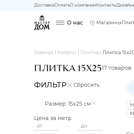
Доставка
Оплата
О компании
Контакты
Дизайн
О нас
Магазины
Плит
Главная
Каталог
Плитка
Плитка 15х2
ПЛИТКА 15Х25
17 товаров
ФИЛЬТР
Размер: 15x25 см
Н
М
Цена за метр
от
до