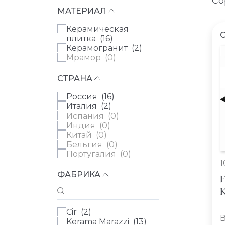
Со
МАТЕРИАЛ
Керамическая
C
плитка (
16
)
Керамогранит (
2
)
Мрамор (
0
)
СТРАНА
Россия (
16
)
Италия (
2
)
Испания (
0
)
Индия (
0
)
Китай (
0
)
Бельгия (
0
)
Португалия (
0
)
1
ФАБРИКА
F
К
Cir (
2
)
В
Kerama Marazzi (
13
)